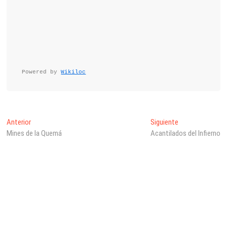
Powered by 
Wikiloc
Navegación
Entrada
Entrada
Anterior
Siguiente
anterior:
siguiente:
Mines de la Quemá
Acantilados del Infierno
de
entradas