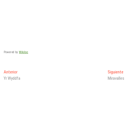
Powered by
Wikiloc
Navegación
Entrada
En
Anterior
Siguiente
anterior:
sig
Yr Wyddfa
Miravalles
de
entradas