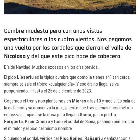
Cumbre modesta pero con unas vistas
espectaculares a los cuatro vientos. Nos pegamos
una vuelta por los cordales que cierran el valle de
Nicolasa
y del que este pico hace de cabecera.
Día de Navidad. Muchos excesos en los días previos.
El pico
Llosoriu
es la típica cumbre que como la tienes ahí, tan cerca,
siempre te sale el típico «cualquier día». Y ese día no llega, se va
posponiendo… Hasta el 25 de diciembre de 2023.
Cogemos el tren y nos plantamos en
Mieres
a las 10 y media. Es salir de
la estación y ya comienza la ruta, puesto que tras apenas unos metros
empieza a empinarse la cosa para llegar a
Siana
, pasar por
La
Forqueta
,
Prau Cimero
y todo el cordal de Siana, pasando primero por
el mirador y el pico del mismo nombre.
Siguiendo el cordal, vértice del
Pico Roíles
,
Rañauriu
y enlazar con el