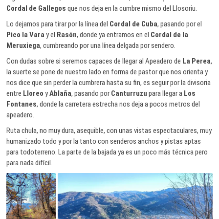
Cordal de Gallegos
que nos deja en la cumbre mismo del Llosoriu.
Lo dejamos para tirar por la línea del
Cordal de Cuba
, pasando por el
Pico la Vara
y el
Rasón
, donde ya entramos en el
Cordal de la
Meruxiega
, cumbreando por una línea delgada por sendero.
Con dudas sobre si seremos capaces de llegar al Apeadero de
La Perea
,
la suerte se pone de nuestro lado en forma de pastor que nos orienta y
nos dice que sin perder la cumbrera hasta su fin, es seguir por la divisoria
entre
Lloreo
y
Ablaña
, pasando por
Canturruzu
para llegar a
Los
Fontanes
, donde la carretera estrecha nos deja a pocos metros del
apeadero.
Ruta chula, no muy dura, asequible, con unas vistas espectaculares, muy
humanizado todo y por la tanto con senderos anchos y pistas aptas
para todoterreno. La parte de la bajada ya es un poco más técnica pero
para nada difícil.