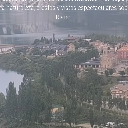
l pico más alto del macizo del Durmitor en el co
Nacional de Montenegro, y que alcanza los…